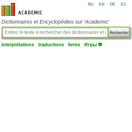
RU
EN
DE
ES
fr-academic.com
Dictionnaires et Encyclopédies sur 'Academic'
Recherche!
interprétations
traductions
livres
Игры ⚽