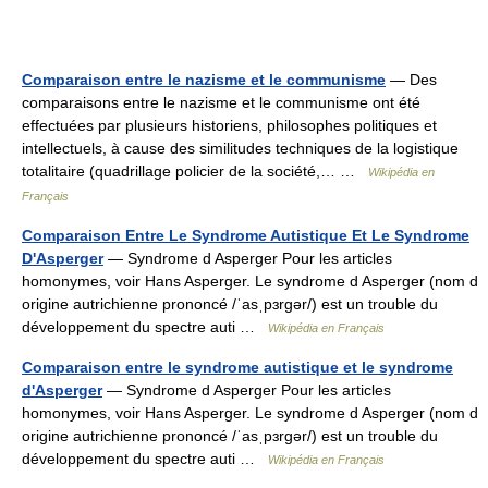
Comparaison entre le nazisme et le communisme
— Des
comparaisons entre le nazisme et le communisme ont été
effectuées par plusieurs historiens, philosophes politiques et
intellectuels, à cause des similitudes techniques de la logistique
totalitaire (quadrillage policier de la société,… …
Wikipédia en
Français
Comparaison Entre Le Syndrome Autistique Et Le Syndrome
D'Asperger
— Syndrome d Asperger Pour les articles
homonymes, voir Hans Asperger. Le syndrome d Asperger (nom d
origine autrichienne prononcé /ˈasˌpɜrgər/) est un trouble du
développement du spectre auti …
Wikipédia en Français
Comparaison entre le syndrome autistique et le syndrome
d'Asperger
— Syndrome d Asperger Pour les articles
homonymes, voir Hans Asperger. Le syndrome d Asperger (nom d
origine autrichienne prononcé /ˈasˌpɜrgər/) est un trouble du
développement du spectre auti …
Wikipédia en Français