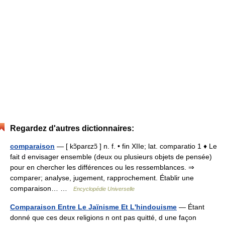
Regardez d'autres dictionnaires:
comparaison
— [ kɔ̃parɛzɔ̃ ] n. f. • fin XIIe; lat. comparatio 1 ♦ Le
fait d envisager ensemble (deux ou plusieurs objets de pensée)
pour en chercher les différences ou les ressemblances. ⇒
comparer; analyse, jugement, rapprochement. Établir une
comparaison… …
Encyclopédie Universelle
Comparaison Entre Le Jaïnisme Et L'hindouisme
— Étant
donné que ces deux religions n ont pas quitté, d une façon