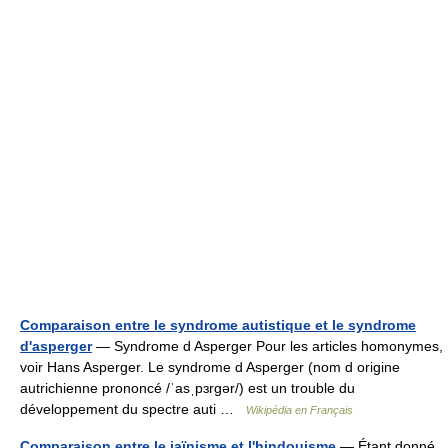
Comparaison entre le syndrome autistique et le syndrome
d'asperger
— Syndrome d Asperger Pour les articles homonymes,
voir Hans Asperger. Le syndrome d Asperger (nom d origine
autrichienne prononcé /ˈasˌpɜrgər/) est un trouble du
développement du spectre auti …
Wikipédia en Français
Comparaison entre le jaïnisme et l'hindouisme
— Étant donné